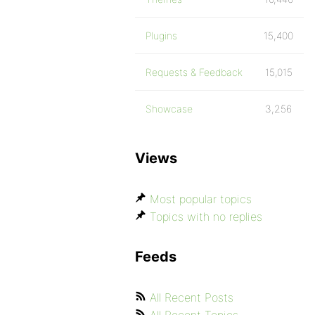
Plugins
15,400
Requests & Feedback
15,015
Showcase
3,256
Views
Most popular topics
Topics with no replies
Feeds
All Recent Posts