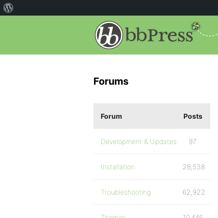
Forums
Forum
Posts
Development & Updates
97
Installation
28,538
Troubleshooting
62,922
Themes
10,446