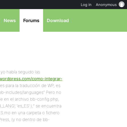
Log in
Anonymous
News
Forums
Download
 yo había seguido las
awordpress.com/como-integrar-
es para la traducción de WP, es
 “bb-includes/languages” Pero no
e en el archivo bb-config.php,
B_LANG’, ‘es_ES’ );” se encuentra
_ES.mo en una carpeta o fichero
ress, (y no dentro de bb-