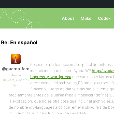
About
Make
Codex
Re: En español
Respecto a la traducción al español de bbPress,
@guarda-faro
instruciones que dan en Ayuda WP
http://ayud
Member
bbpress-y-wordpress/
que suelen ser las usual
16 years, 4 months
decir: colocar el archivo es_ES.mo a la carpeta
ago
funcionó. Luego de dar vueltas me di cuenta qu
precisamente antes de la última línea a modificar “define( ‘B
la explicación, que no es otra cosa que incluir el archivo es
de nombre my-languages a colocar en el archivo raiz de bbP
includes). Así lo hice y funcionó de inmediato.