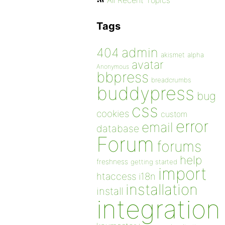
All Recent Topics
Tags
admin
404
akismet
alpha
avatar
Anonymous
bbpress
breadcrumbs
buddypress
bug
css
cookies
custom
error
email
database
Forum
forums
help
freshness
getting started
import
htaccess
i18n
installation
install
integration