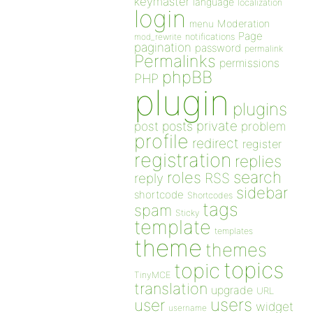
keymaster
language
localization
login
Moderation
menu
Page
notifications
mod_rewrite
pagination
password
permalink
Permalinks
permissions
phpBB
PHP
plugin
plugins
private
post
posts
problem
profile
redirect
register
registration
replies
search
roles
RSS
reply
sidebar
shortcode
Shortcodes
tags
spam
Sticky
template
templates
theme
themes
topics
topic
TinyMCE
translation
upgrade
URL
users
user
widget
username