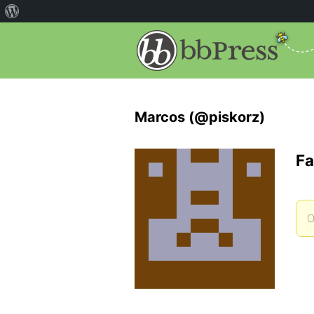
Marcos (@piskorz)
Fa
O