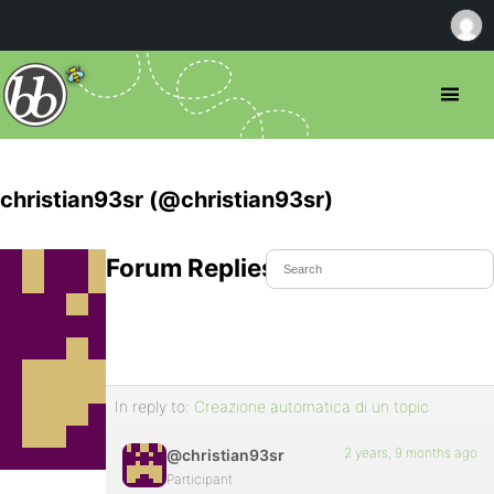
christian93sr (@christian93sr)
Forum Replies Created
In reply to:
Creazione automatica di un topic
2 years, 9 months ago
@christian93sr
Participant