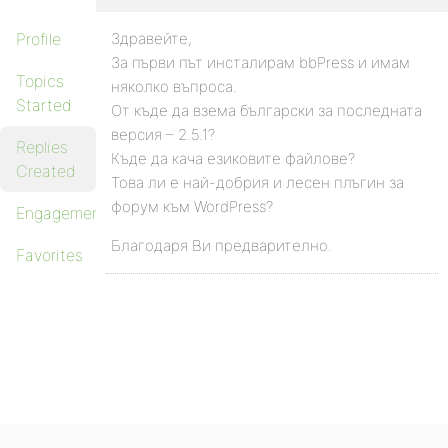
Profile
Здравейте,
За първи път инсталирам bbPress и имам
Topics
няколко въпроса.
Started
От къде да взема български за последната
версия – 2.5.1?
Replies
Къде да кача езиковите файлове?
Created
Това ли е най-добрия и лесен плъгин за
форум към WordPress?
Engagements
Благодаря Ви предварително.
Favorites