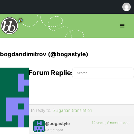
bogdandimitrov (@bogastyle)
Forum Replies Created
In reply to:
Bulgarian translation
12 years, 8 months ago
@bogastyle
Participant