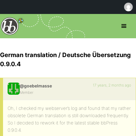
German translation / Deutsche Übersetzung
0.9.0.4
17 years, 2 months ago
@goebelmasse
Member
Oh, I checked my webserver’s log and found that my rather
obsolete German translation is still downloaded frequently.
So I decided to rework it for the latest stable bbPress
0.9.0.4.