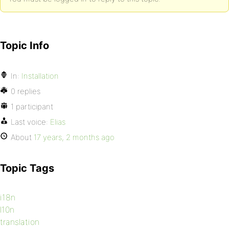
Topic Info
In:
Installation
0 replies
1 participant
Last voice:
Elias
About
17 years, 2 months ago
Topic Tags
i18n
l10n
translation